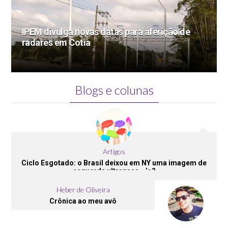
IPEM divulga novas datas para aferição de
radares em Cotia
Blogs e colunas
Artigos
Ciclo Esgotado: o Brasil deixou em NY uma imagem de
esquerda ultrapassada?
Heber de Oliveira
Crônica ao meu avô