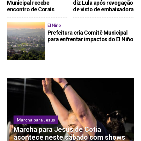
Municipal recebe
diz Lula após revogação
encontro de Corais
de visto de embaixadora
El Niño
Prefeitura cria Comitê Municipal
para enfrentar impactos do El Niño
Parque Ecológico
Parque Chico Anysio será
revitalizado e passará a se chamar