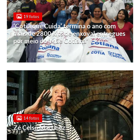
19 fotos
‘Cotia que Cuida’ termina o ano com
mais de 2800 kits de enxoval entregues
por meio do ‘Mãe Cotiana’
14 fotos
Zé Celso Martinez