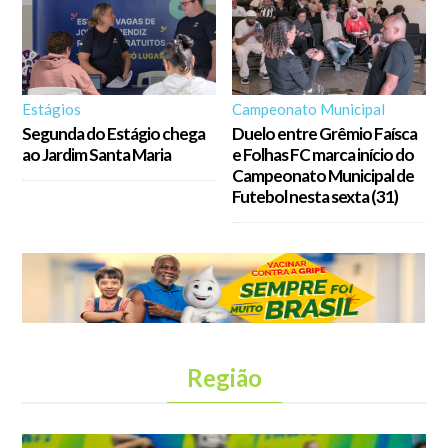
Estágios
Campeonato Municipal
Segunda do Estágio chega
Duelo entre Grêmio Faísca
ao Jardim Santa Maria
e Folhas FC marca início do
Campeonato Municipal de
Futebol nesta sexta (31)
Região