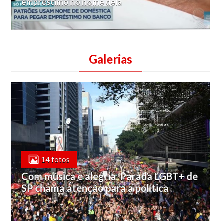
empréstimo no nome dela
Galerias
14 fotos
Com música e alegria, Parada LGBT+ de
SP chama atenção para a política